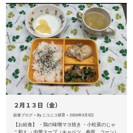
２月１３日（金）
給食ブログ
By
ニコニコ保育
2026年3月5日
【お給食】 ・鶏の味噌マヨ焼き ・小松菜のじゃ
こ和え ・中華スープ（キャベツ、春雨、コーン）