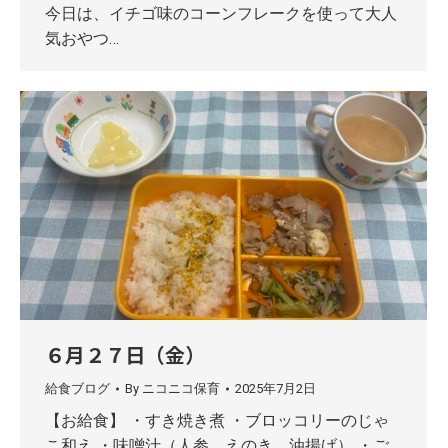
今日は、イチゴ味のコーンフレークを使って大人
気おやつ…
６月２７日（金）
給食ブログ
By
ニコニコ保育
2025年7月2日
【お給食】 ・すき焼き煮 ・ブロッコリーのじゃ
こ和え ・味噌汁（人参、えのき、油揚げ） ・ご